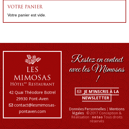
VOTRE PANIER
Votre panier est vide.
Restez en contact
avec les Mimosas
LES
MIMOSAS
!
Hôtel** Restaurant
JE M’INSCRIS À LA
42 Quai Théodore Botrel
NEWSLETTER
29930 Pont-Aven
contact@lesmimosas-
Données Personnelles
|
Mentions
pontaven.com
légales
© 2017 Conception &
Réalisation :
netao
Tous droits
réservés